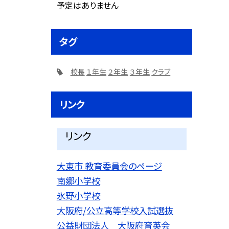
予定はありません
タグ
校長
１年生
２年生
３年生
クラブ
リンク
リンク
大東市 教育委員会のページ
南郷小学校
氷野小学校
大阪府/公立高等学校入試選抜
公益財団法人 大阪府育英会