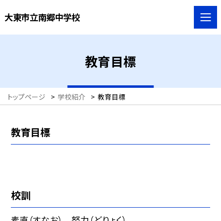
大東市立南郷中学校
教育目標
トップページ
>
学校紹介
>
教育目標
教育目標
校訓
素直（すなお） 努力（どりょく）