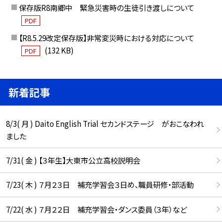
保存版R8南郷中 緊急災害時の生徒引き渡しについて
PDF
【R8.5.29改定保存版】非常変災時における対応について
(132 KB)
PDF
新着記事
8/3( 月 ) Daito English Trial セカンドステージ がおこなわれ
ました
7/31( 金 ) 【３年生】大東市公立高校説明会
7/23( 木 ) ７月２３日 補充学習会３日め、職員研修・部活動
7/22( 水 ) ７月２２日 補充学習会・ダンス委員（３年）など