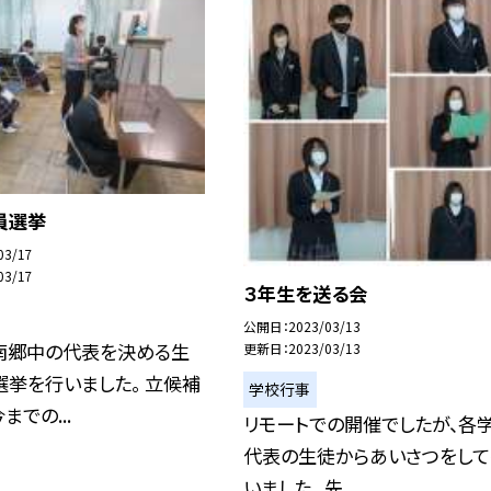
員選挙
03/17
03/17
３年生を送る会
公開日
2023/03/13
南郷中の代表を決める生
更新日
2023/03/13
挙を行いました。 立候補
学校行事
までの...
リモートでの開催でしたが、各
代表の生徒からあいさつをして
いました。 先...