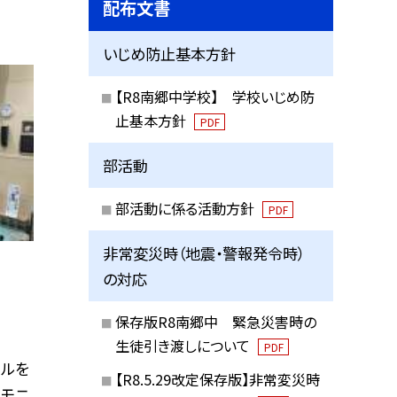
配布文書
いじめ防止基本方針
【R8南郷中学校】 学校いじめ防
止基本方針
PDF
部活動
部活動に係る活動方針
PDF
非常変災時（地震・警報発令時）
の対応
保存版R8南郷中 緊急災害時の
生徒引き渡しについて
PDF
ールを
【R8.5.29改定保存版】非常変災時
ーモニ