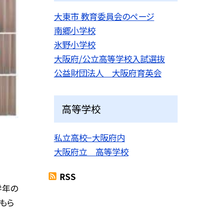
大東市 教育委員会のページ
南郷小学校
氷野小学校
大阪府/公立高等学校入試選抜
公益財団法人 大阪府育英会
高等学校
私立高校−大阪府内
大阪府立 高等学校
RSS
学年の
もら