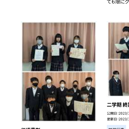
て６限にグラ
二学期 終
公開日
2023/
更新日
2023/