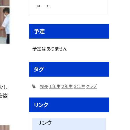
30
31
予定
予定はありません
タグ
校長
１年生
２年生
３年生
クラブ
少し
を崩
リンク
リンク