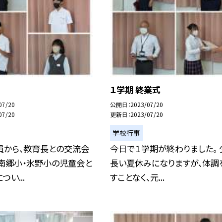
１学期 終業式
07/20
公開日
2023/07/20
07/20
更新日
2023/07/20
学校行事
員から、教育長との交流会
今日で１学期が終わりました。 
、南郷小・氷野小の児童会と
長い夏休みになりますが、体調
い...
すことなく、元...