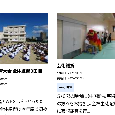
芸術鑑賞
育大会 全体練習３回目
公開日
2024/09/13
更新日
2024/09/13
09/24
09/24
学校行事
５・６限の時間に【中国雑技芸術
とWBGTが下がったた
の方々をお招きし、全校生徒を
の全体練習は今年度で初め
に芸術鑑賞を行...