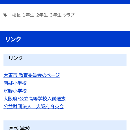
校長
１年生
２年生
３年生
クラブ
リンク
リンク
大東市 教育委員会のページ
南郷小学校
氷野小学校
大阪府/公立高等学校入試選抜
公益財団法人 大阪府育英会
高等学校