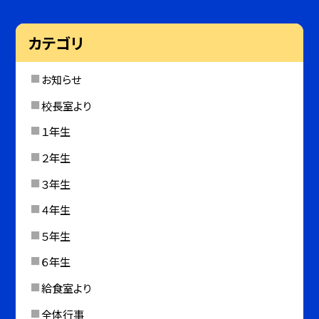
カテゴリ
お知らせ
校長室より
１年生
２年生
３年生
４年生
５年生
６年生
給食室より
全体行事