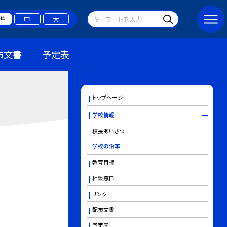
準
中
大
布文書
予定表
トップページ
学校情報
校長あいさつ
学校の沿革
教育目標
相談窓口
リンク
配布文書
予定表