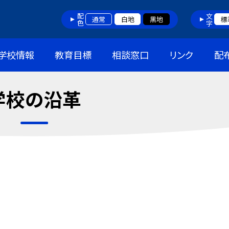
配色
文字
通常
白地
黒地
標
学校情報
教育目標
相談窓口
リンク
配
学校の沿革