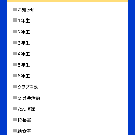
お知らせ
１年生
２年生
３年生
４年生
５年生
６年生
クラブ活動
委員会活動
たんぽぽ
校長室
給食室