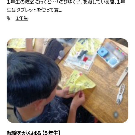
１年生の教室に行くと…「のびゆく子」を渡している間、１年
生はタブレットを使って算...
１年生
裁縫をがんばる【５年生】