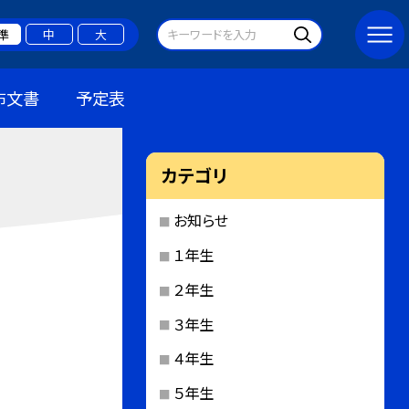
準
中
大
布文書
予定表
カテゴリ
お知らせ
１年生
２年生
３年生
４年生
５年生