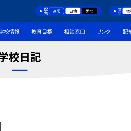
配色
文字
通常
白地
黒地
標
学校情報
教育目標
相談窓口
リンク
配
学校日記
】