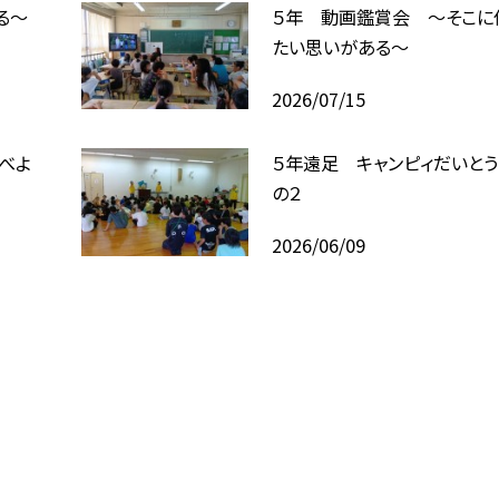
る～
５年 動画鑑賞会 ～そこに
たい思いがある～
2026/07/15
べよ
５年遠足 キャンピィだいとう
の２
2026/06/09