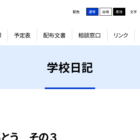
配色
通常
白地
黒地
文字
標
予定表
配布文書
相談窓口
リンク
学校日記
とう その３