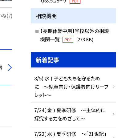
（R8.5.29～）
PDF
相談機関
ね(7)
【長期休業中用】学校以外の相談
機関一覧
(273 KB)
PDF
新着記事
事
8/5( 水 ) 子どもたちを守るため
に ～児童向け・保護者向けリーフ
レット～
7/24( 金 ) 夏季研修 ～主体的に
探究する力をめざして～
7/22( 水 ) 夏季研修 ～「21世紀」