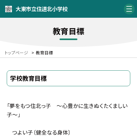
大東市立住道北小学校
教育目標
トップページ
>
教育目標
学校教育目標
「夢をもつ住北っ子 〜心豊かに生きぬくたくましい
子〜」
つよい子〔健全なる身体〕