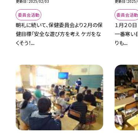
更新日
2025/02/03
更新日
2025/
委員会活動
委員会活
朝礼に続いて、保健委員会より２月の保
１月２０日
健目標「安全な遊び方を考え ケガをな
一番寒い
くそう！...
りも...