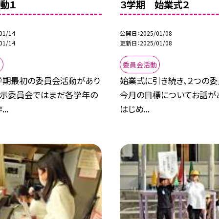
動１
３学期 始業式２
01/14
公開日
2025/01/08
01/14
更新日
2025/01/08
動
委員会活動
学期最初の委員会活動があり
始業式に引き続き、２つの委
 掲示委員会ではまだ各学年の
今月の目標についてお話が
..
はじめ...