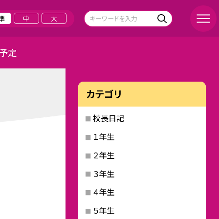
準
中
大
予定
カテゴリ
校長日記
１年生
２年生
３年生
４年生
５年生