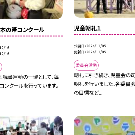
児童朝礼１
本の帯コンクール
公開日
2024/11/05
12/16
更新日
2024/11/05
12/16
委員会活動
動
朝礼に引き続き、児童会の
は読書運動の一環として、毎
朝礼を行いました。各委員会
コンクールを行っています。
の目標など...
.