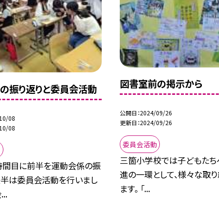
図書室前の掲示から
の振り返りと委員会活動
公開日
2024/09/26
10/08
更新日
2024/09/26
10/08
委員会活動
動
三箇小学校では子どもたち
時間目に前半を運動会係の振
進の一環として、様々な取り
後半は委員会活動を行いまし
ます。 「...
..