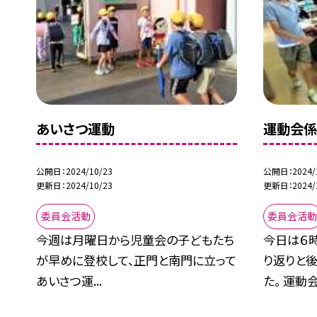
あいさつ運動
運動会係
公開日
2024/10/23
公開日
2024/
更新日
2024/10/23
更新日
2024/
委員会活動
委員会活
今週は月曜日から児童会の子どもたち
今日は６
が早めに登校して、正門と南門に立って
り返りと
あいさつ運...
た。 運動会.