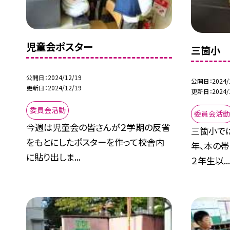
児童会ポスター
三箇小 
公開日
2024/12/19
公開日
2024/
更新日
2024/12/19
更新日
2024/
委員会活動
委員会活
今週は児童会の皆さんが２学期の反省
三箇小で
をもとにしたポスターを作って校舎内
年、本の帯
に貼り出しま...
２年生以..