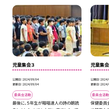
児童集会３
児童集会
公開日
2024/09/04
公開日
2024/
更新日
2024/09/04
更新日
2024/
委員会活動
委員会活
最後に、５年生が暗唱達人の詩の朗読
保健委員