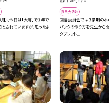
01/20
更新日
2025/01/14
動
委員会活動
（月）、今日は「大寒」で１年で
図書委員会では３学期の本
日とされていますが、思ったよ
パックの作り方を先生から聞
タブレット...