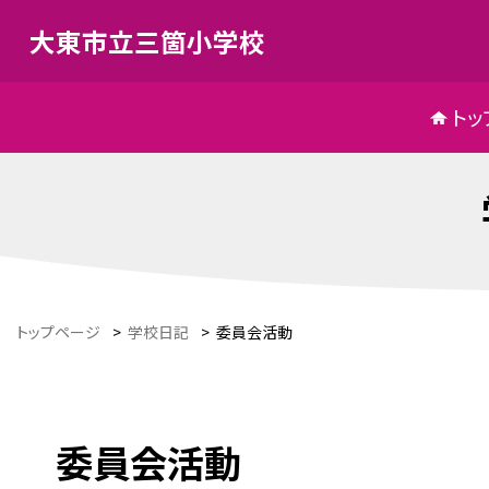
大東市立三箇小学校
トッ
トップページ
>
学校日記
>
委員会活動
委員会活動