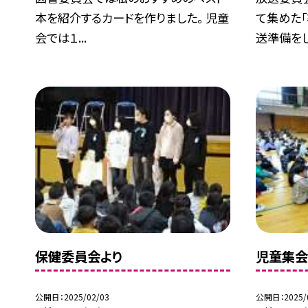
本を紹介するカードを作りました。 児童
て集めた「
会では１...
送準備をし.
保健委員会より
児童集
公開日
2025/02/03
公開日
2025/