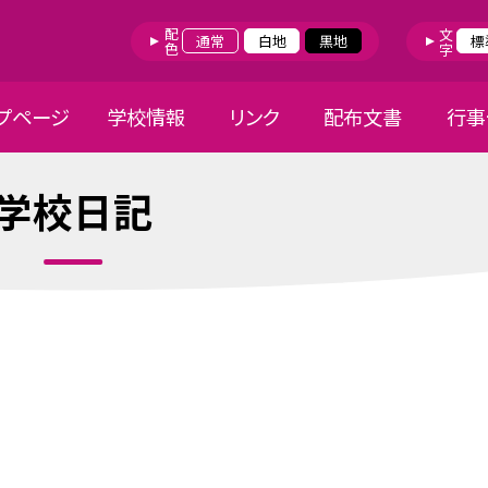
配色
文字
通常
白地
黒地
標
プページ
学校情報
リンク
配布文書
行事
学校日記