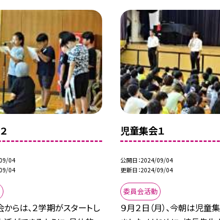
２
児童集会１
09/04
公開日
2024/09/04
09/04
更新日
2024/09/04
動
委員会活動
会からは、２学期がスタートし
９月２日（月）、今朝は児童