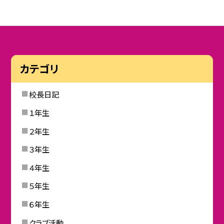
カテゴリ
校長日記
１年生
２年生
３年生
４年生
５年生
６年生
クラブ活動