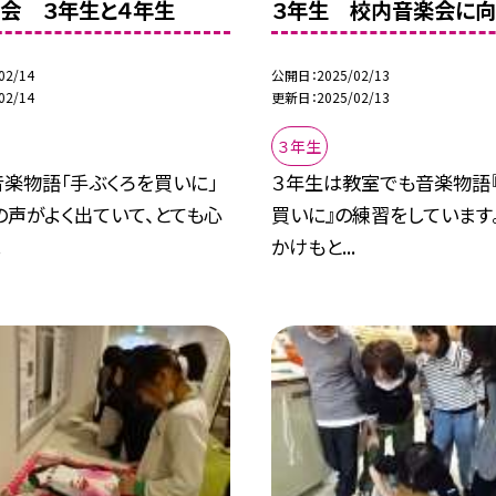
会 ３年生と４年生
３年生 校内音楽会に向
02/14
公開日
2025/02/13
02/14
更新日
2025/02/13
３年生
楽物語「手ぶくろを買いに」
３年生は教室でも音楽物語
の声がよく出ていて、とても心
買いに』の練習をしています
.
かけもと...