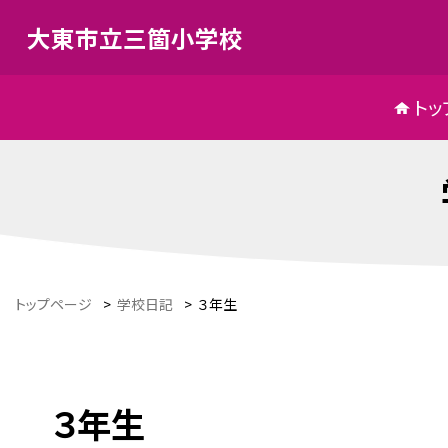
大東市立三箇小学校
トッ
トップページ
>
学校日記
>
３年生
３年生