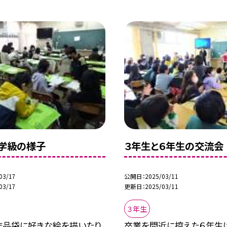
学級の様子
３年生と６年生の交流会
03/17
公開日
2025/03/11
03/17
更新日
2025/03/11
３年生
作品袋に好きな絵を描いたり、
卒業を間近に控えた６年生は