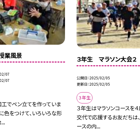
授業風景
３年生 マラソン大会２
02/07
公開日
2025/02/05
02/07
更新日
2025/02/05
３年生
図工でペン立てを作っていま
３年生はマラソンコースを４
土に色をつけて、いろいろな形
交代で応援するお友だちは、
..
ースの内...