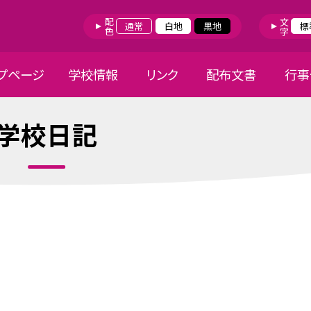
配色
文字
通常
白地
黒地
標
プページ
学校情報
リンク
配布文書
行事
学校日記