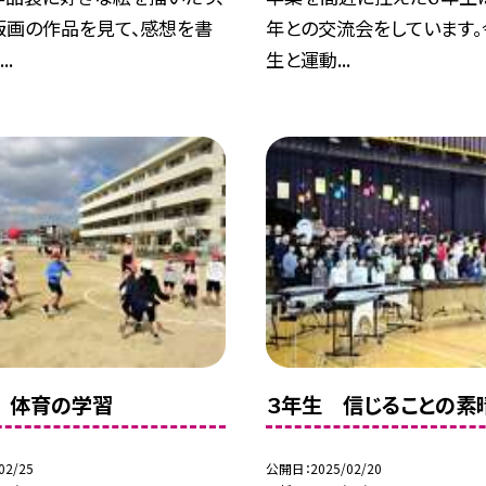
版画の作品を見て、感想を書
年との交流会をしています。
..
生と運動...
生 体育の学習
３年生 信じることの素
02/25
公開日
2025/02/20