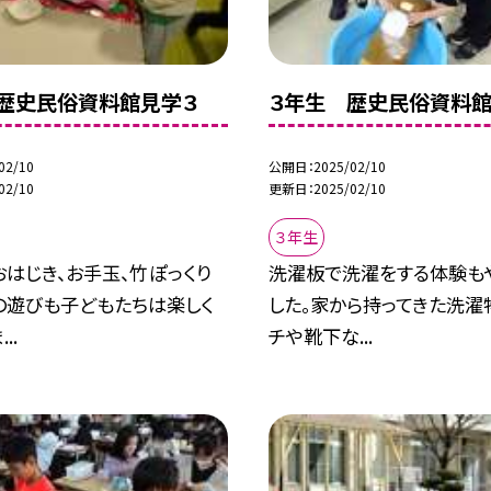
歴史民俗資料館見学３
３年生 歴史民俗資料館
02/10
公開日
2025/02/10
02/10
更新日
2025/02/10
３年生
はじき、お手玉、竹ぽっくり
洗濯板で洗濯をする体験も
の遊びも子どもたちは楽しく
した。家から持ってきた洗濯
..
チや靴下な...