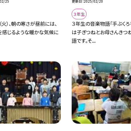
02/25
更新日
2025/02/20
３年生
（火）、朝の寒さが昼前には、
３年生の音楽物語「手ぶくろ
を感じるような暖かな気候に
は子ぎつねとお母さんきつ
語です。そ...