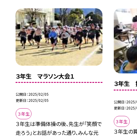
３年生 マラソン大会１
３年生 
公開日
2025/02/05
更新日
2025/02/05
公開日
2025/
更新日
2025/
３年生
３年生
３年生は準備体操の後、先生が「笑顔で
３年生の
走ろう」とお話があった通り、みんな元