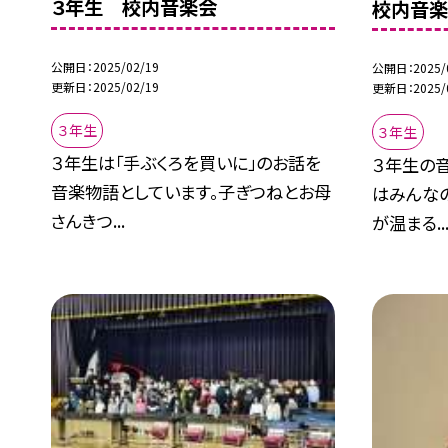
３年生 校内音楽会
校内音楽
公開日
2025/02/19
公開日
2025/
更新日
2025/02/19
更新日
2025/
３年生
３年生
３年生は「手ぶくろを買いに」のお話を
３年生の音
音楽物語としています。子ぎつねとお母
はみんな
さんきつ...
が温まる..