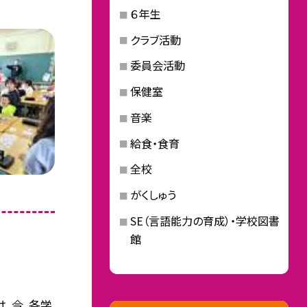
６年生
クラブ活動
委員会活動
保健室
音楽
給食・食育
全校
がくしゅう
SE（言語能力の育成）・学校図書
館
、今、各学