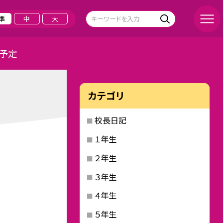
準
中
大
予定
カテゴリ
校長日記
１年生
２年生
３年生
４年生
５年生