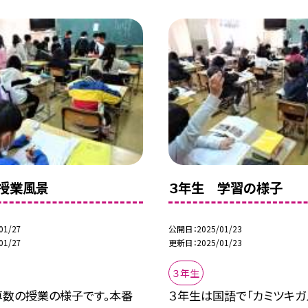
授業風景
３年生 学習の様子
01/27
公開日
2025/01/23
01/27
更新日
2025/01/23
３年生
算数の授業の様子です。本番
３年生は国語で「カミツキ