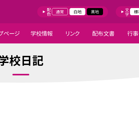
配色
文字
通常
白地
黒地
標
プページ
学校情報
リンク
配布文書
行事
学校日記