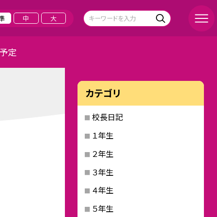
準
中
大
予定
カテゴリ
校長日記
１年生
２年生
３年生
４年生
５年生