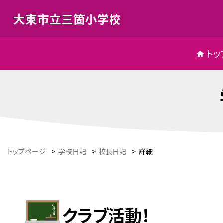
大東市立三箇小学校
トッ
トップページ
>
学校日記
>
校長日記
>
詳細
クラブ活動！