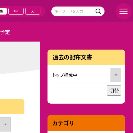
準
中
大
予定
過去の配布文書
切替
カテゴリ