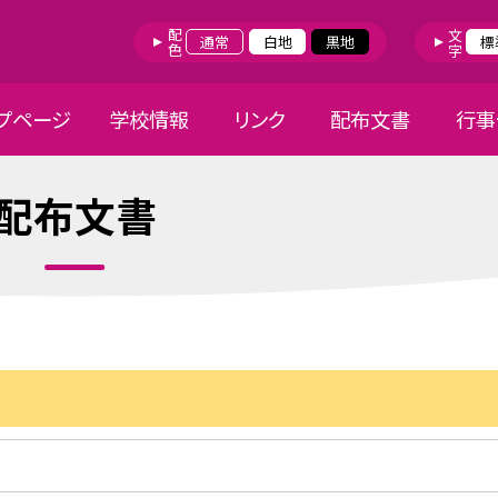
配色
文字
通常
白地
黒地
標
プページ
学校情報
リンク
配布文書
行事
配布文書