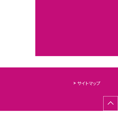
サイトマップ
,447
今年度：
40,412
今月：
1,947
本日：
152