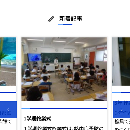
新着記事
3年 
京都鉄
３年作
1学期終業式
族館で
絵具で
１学期終業式終業式は、熱中症予防の
をつくり.