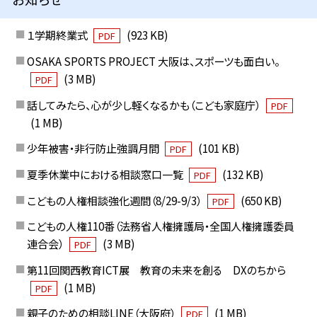
１学期終業式
(923 KB)
PDF
OSAKA SPORTS PROJECT 大阪は、スポーツも面白い。
(3 MB)
PDF
話してみたら、心が少し軽くなるかも（こども家庭庁）
PDF
(1 MB)
少年被害・非行防止強調月間
(101 KB)
PDF
夏季休業中における相談窓口一覧
(132 KB)
PDF
こどもの人権相談強化週間（8/29-9/3）
(650 KB)
PDF
こどもの人権110番（法務省人権擁護局・全国人権擁護委員
連合会）
(3 MB)
PDF
第11回関西教育ICT展 教育の未来を創る DXのちから
(1 MB)
PDF
親子のための相談LINE（大阪府）
(1 MB)
PDF