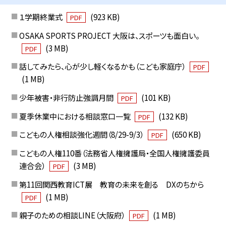
１学期終業式
(923 KB)
PDF
OSAKA SPORTS PROJECT 大阪は、スポーツも面白い。
(3 MB)
PDF
話してみたら、心が少し軽くなるかも（こども家庭庁）
PDF
(1 MB)
少年被害・非行防止強調月間
(101 KB)
PDF
夏季休業中における相談窓口一覧
(132 KB)
PDF
こどもの人権相談強化週間（8/29-9/3）
(650 KB)
PDF
こどもの人権110番（法務省人権擁護局・全国人権擁護委員
連合会）
(3 MB)
PDF
第11回関西教育ICT展 教育の未来を創る DXのちから
(1 MB)
PDF
親子のための相談LINE（大阪府）
(1 MB)
PDF