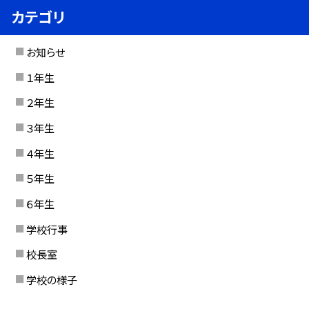
カテゴリ
お知らせ
１年生
２年生
３年生
４年生
５年生
６年生
学校行事
校長室
学校の様子