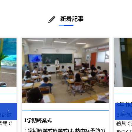
新着記事
3年 
京都鉄
３年作
1学期終業式
族館で
絵具で
１学期終業式終業式は、熱中症予防の
をつくり.