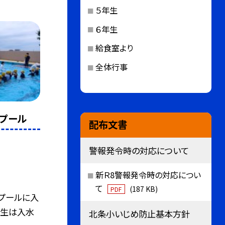
５年生
６年生
給食室より
全体行事
のプール
配布文書
警報発令時の対応について
新Ｒ8警報発令時の対応につい
て
(187 KB)
PDF
プールに入
年生は入水
北条小いじめ防止基本方針