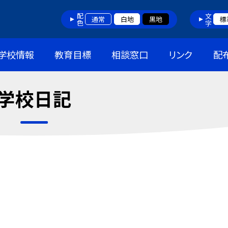
配色
文字
通常
白地
黒地
標
学校情報
教育目標
相談窓口
リンク
配
学校日記