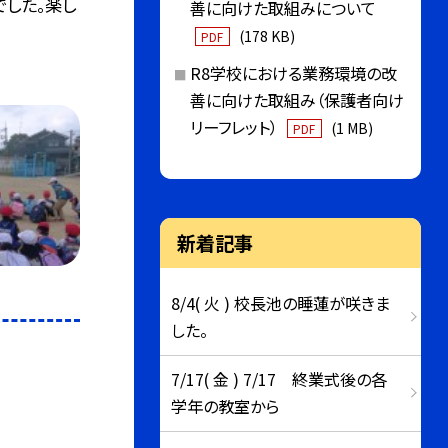
でした。楽し
善に向けた取組みについて
(178 KB)
PDF
R8学校における業務環境の改
善に向けた取組み（保護者向け
リーフレット）
(1 MB)
PDF
新着記事
8/4( 火 ) 校長池の睡蓮が咲きま
した。
7/17( 金 ) 7/17 終業式後の各
学年の教室から