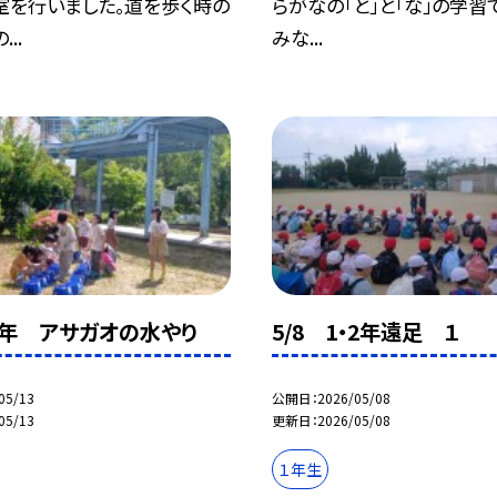
室を行いました。道を歩く時の
らがなの「と」と「な」の学習
..
みな...
 １年 アサガオの水やり
5/8 1・2年遠足 １
05/13
公開日
2026/05/08
05/13
更新日
2026/05/08
１年生