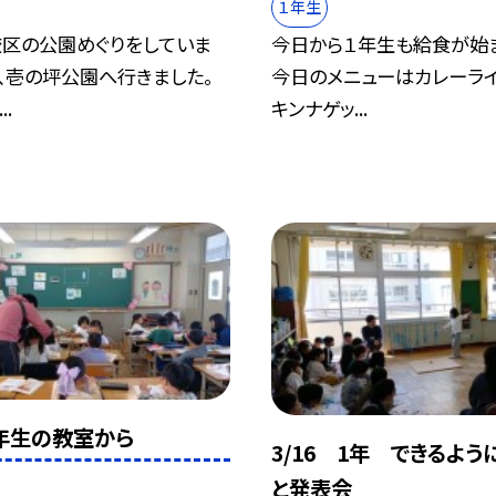
１年生
校区の公園めぐりをしていま
今日から１年生も給食が始ま
、壱の坪公園へ行きました。
今日のメニューはカレーラ
..
キンナゲッ...
1年生の教室から
3/16 1年 できるよう
と発表会