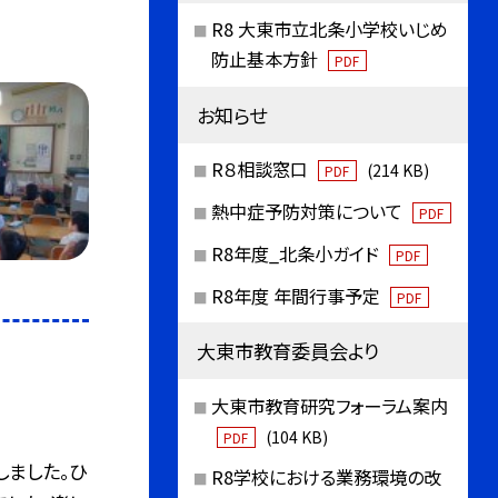
R8 大東市立北条小学校いじめ
防止基本方針
PDF
お知らせ
R８相談窓口
(214 KB)
PDF
熱中症予防対策について
PDF
R8年度_北条小ガイド
PDF
ら
R8年度 年間行事予定
PDF
大東市教育委員会より
大東市教育研究フォーラム案内
(104 KB)
PDF
ました。ひ
R8学校における業務環境の改