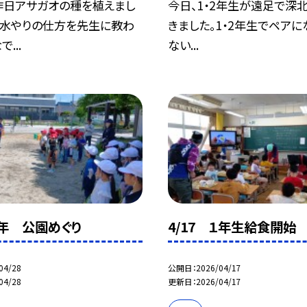
昨日アサガオの種を植えまし
今日、1・2年生が遠足で深
は水やりの仕方を先生に教わ
きました。1・2年生でペアに
...
ない...
1年 公園めぐり
4/17 １年生給食開始
04/28
公開日
2026/04/17
04/28
更新日
2026/04/17