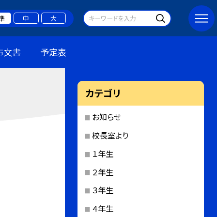
準
中
大
布文書
予定表
カテゴリ
お知らせ
校長室より
１年生
２年生
３年生
４年生