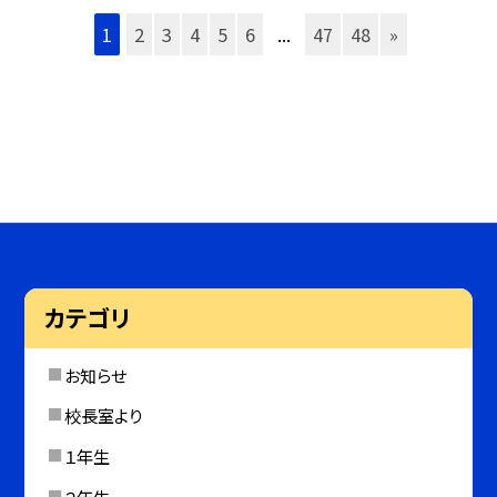
1
2
3
4
5
6
...
47
48
»
カテゴリ
お知らせ
校長室より
１年生
２年生