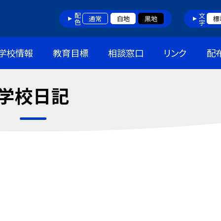
配色
文字
通常
白地
黒地
標
学校情報
教育目標
相談窓口
リンク
配
学校日記