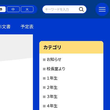
準
中
大
布文書
予定表
カテゴリ
お知らせ
校長室より
１年生
２年生
３年生
４年生