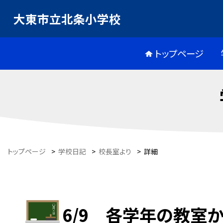
大東市立北条小学校
トップページ
トップページ
>
学校日記
>
校長室より
>
詳細
6/9 各学年の教室