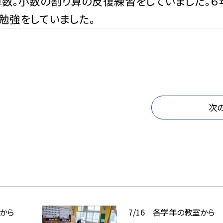
算数。小数の割り算の反復練習をしていました。
勉強をしていました。
次
から
7/16 各学年の教室から