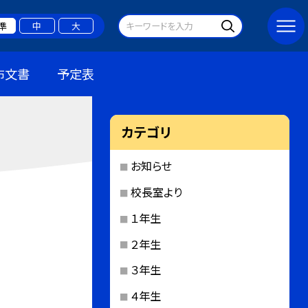
準
中
大
布文書
予定表
カテゴリ
お知らせ
校長室より
１年生
２年生
３年生
４年生