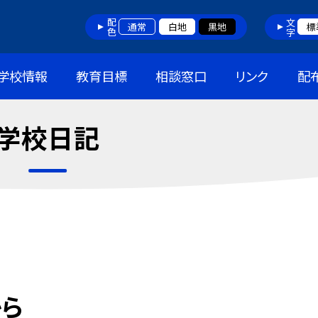
配色
文字
通常
白地
黒地
標
学校情報
教育目標
相談窓口
リンク
配
学校日記
から