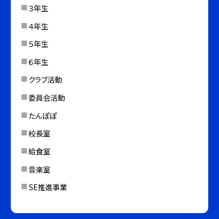
３年生
４年生
５年生
６年生
クラブ活動
委員会活動
たんぽぽ
校長室
給食室
音楽室
SE推進事業