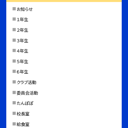
お知らせ
１年生
２年生
３年生
４年生
５年生
６年生
クラブ活動
委員会活動
たんぽぽ
校長室
給食室