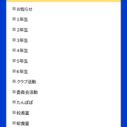
お知らせ
１年生
２年生
３年生
４年生
５年生
６年生
クラブ活動
委員会活動
たんぽぽ
校長室
給食室