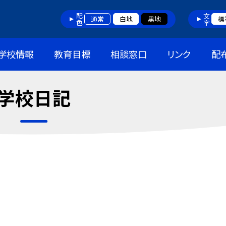
配色
文字
通常
白地
黒地
標
学校情報
教育目標
相談窓口
リンク
配
学校日記