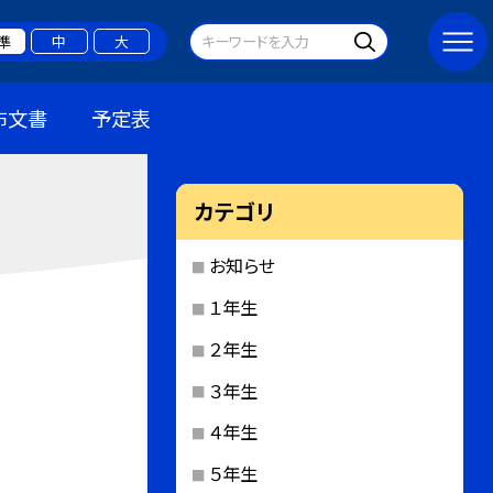
準
中
大
布文書
予定表
カテゴリ
お知らせ
１年生
２年生
３年生
４年生
５年生