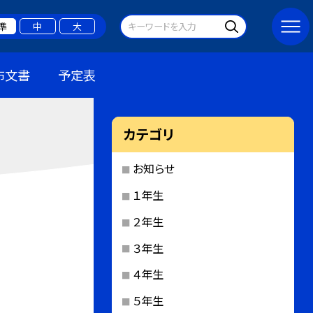
準
中
大
布文書
予定表
カテゴリ
お知らせ
１年生
２年生
３年生
４年生
５年生