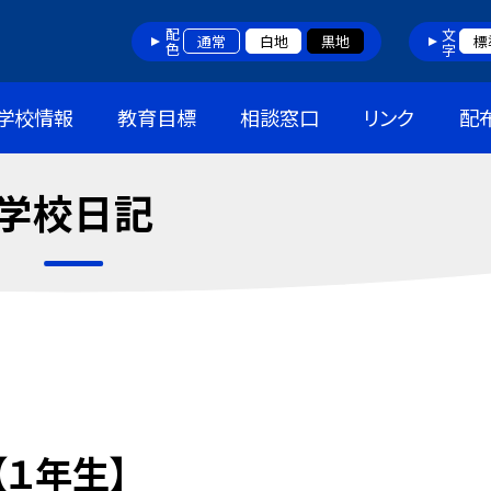
配色
文字
通常
白地
黒地
標
学校情報
教育目標
相談窓口
リンク
配
学校日記
１年生】