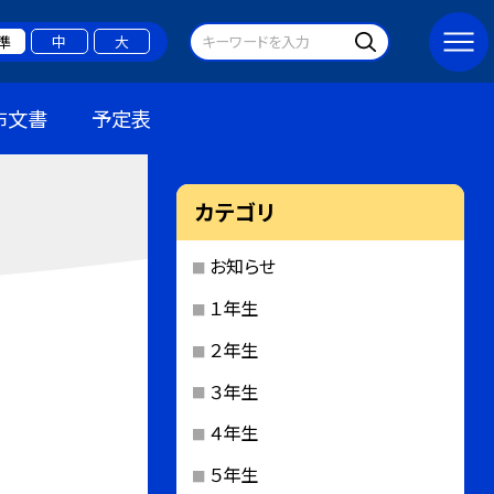
準
中
大
布文書
予定表
カテゴリ
お知らせ
１年生
２年生
３年生
４年生
５年生