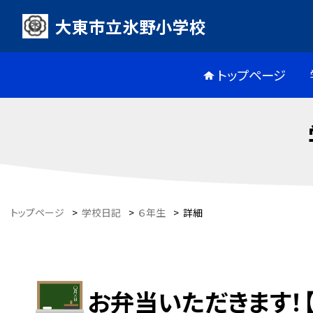
大東市立氷野小学校
トップページ
トップページ
>
学校日記
>
６年生
>
詳細
お弁当いただきます！【