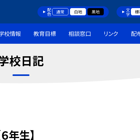
配色
文字
通常
白地
黒地
標
学校情報
教育目標
相談窓口
リンク
配
学校日記
６年生】