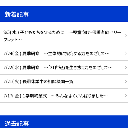
新着記事
8/5( 水 ) 子どもたちを守るために ～児童向け・保護者向けリー
フレット～
7/24( 金 ) 夏季研修 ～主体的に探究する力をめざして～
7/22( 水 ) 夏季研修 ～「21世紀」を生き抜く力をめざして～
7/21( 火 ) 長期休業中の相談機関一覧
7/17( 金 ) １学期終業式 ～みんな よくがんばりました～
過去記事