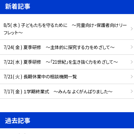
新着記事
8/5( 水 ) 子どもたちを守るために ～児童向け・保護者向けリー
フレット～
7/24( 金 ) 夏季研修 ～主体的に探究する力をめざして～
7/22( 水 ) 夏季研修 ～「21世紀」を生き抜く力をめざして～
7/21( 火 ) 長期休業中の相談機関一覧
7/17( 金 ) １学期終業式 ～みんな よくがんばりました～
過去記事