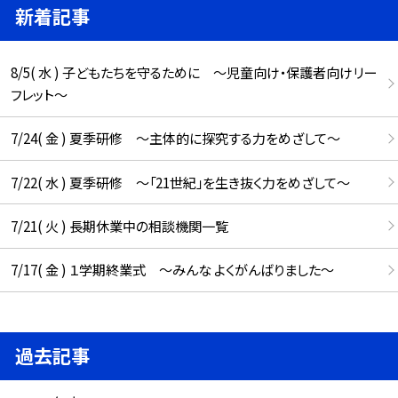
新着記事
8/5( 水 ) 子どもたちを守るために ～児童向け・保護者向けリー
フレット～
7/24( 金 ) 夏季研修 ～主体的に探究する力をめざして～
7/22( 水 ) 夏季研修 ～「21世紀」を生き抜く力をめざして～
7/21( 火 ) 長期休業中の相談機関一覧
7/17( 金 ) １学期終業式 ～みんな よくがんばりました～
過去記事