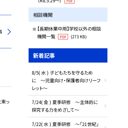
（R8.5.29～）
PDF
相談機関
【長期休業中用】学校以外の相談
事
機関一覧
(273 KB)
PDF
新着記事
8/5( 水 ) 子どもたちを守るため
に ～児童向け・保護者向けリーフ
レット～
大東っ
7/24( 金 ) 夏季研修 ～主体的に
探究する力をめざして～
7/22( 水 ) 夏季研修 ～「21世紀」