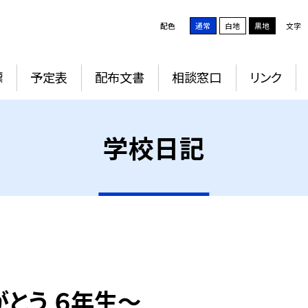
配色
通常
白地
黒地
文字
標
予定表
配布文書
相談窓口
リンク
学校日記
とう ６年生～