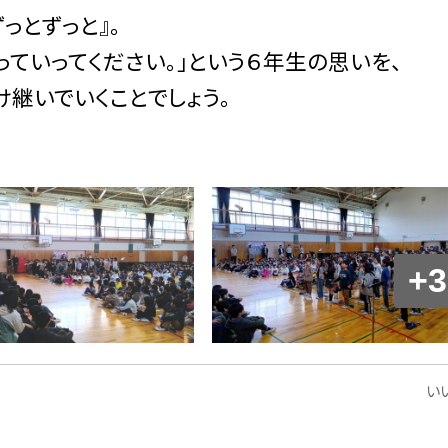
っとずっと』。
ていってください。」という６年生の思いを、
継いでいくことでしょう。
+3
いい