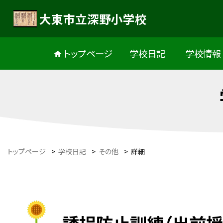
大東市立深野小学校
トップページ
学校日記
学校情報
トップページ
>
学校日記
>
その他
>
詳細