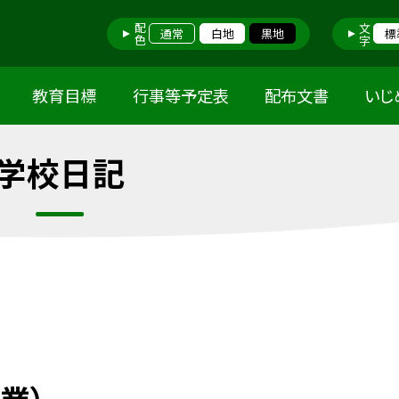
配色
文字
通常
白地
黒地
標
教育目標
行事等予定表
配布文書
いじ
学校日記