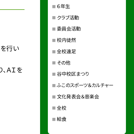
６年生
クラブ活動
委員会活動
校内徒然
業を行い
全校遠足
その他
、ＡＩを
谷中校区まつり
ふこのスポーツ＆カルチャー
文化発表会＆音楽会
全校
給食