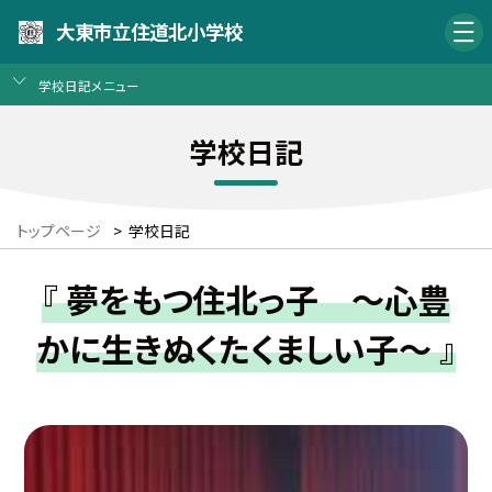
大東市立住道北小学校
学校日記メニュー
学校日記
トップページ
>
学校日記
『 夢をもつ住北っ子 〜心豊
かに生きぬくたくましい子〜 』