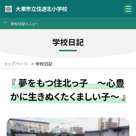
大東市立住道北小学校
学校日記メニュー
学校日記
トップページ
>
学校日記
『 夢をもつ住北っ子 〜心豊
かに生きぬくたくましい子〜 』