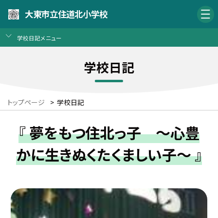
大東市立住道北小学校
学校日記メニュー
学校日記
トップページ
>
学校日記
『 夢をもつ住北っ子 〜心豊
かに生きぬくたくましい子〜 』