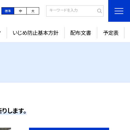
標準
中
大
ク
いじめ防止基本方針
配布文書
予定表
りします。