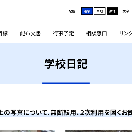
配色
通常
白地
黒地
文字
目標
配布文書
行事予定
相談窓口
リン
学校日記
上の写真について、無断転用、２次利用を固くお断