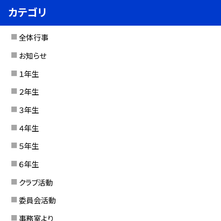
カテゴリ
全体行事
お知らせ
１年生
２年生
３年生
４年生
５年生
６年生
クラブ活動
委員会活動
事務室より