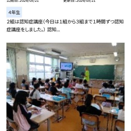
公開日
2026/05/21
更新日
2026/05/21
４年生
２組は認知症講座（今日は１組から３組まで１時間ずつ認知
症講座をしました。） 認知...