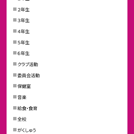
２年生
３年生
４年生
５年生
６年生
クラブ活動
委員会活動
保健室
音楽
給食・食育
全校
がくしゅう