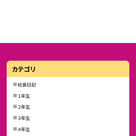
カテゴリ
校長日記
１年生
２年生
３年生
４年生