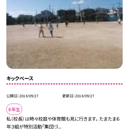
キックベース
公開日
2014/09/27
更新日
2014/09/27
６年生
私（校長）は時々校庭や体育館も見に行きます。 たまたま６
年３組が特別活動「集団づ...