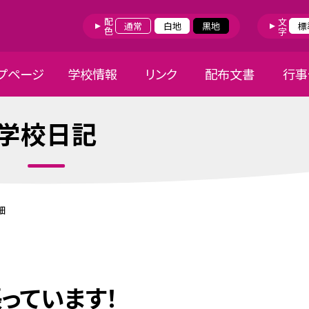
配色
文字
通常
白地
黒地
標
プページ
学校情報
リンク
配布文書
行事
学校日記
細
っています！