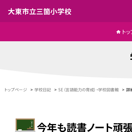
大東市立三箇小学校
トッ
トップページ
>
学校日記
>
SE（言語能力の育成）・学校図書館
>
詳
今年も読書ノート頑張