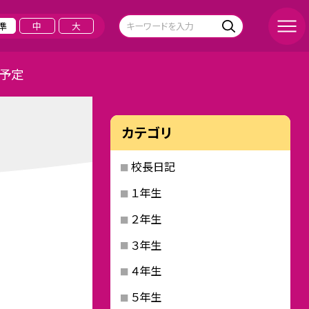
準
中
大
予定
カテゴリ
校長日記
１年生
２年生
３年生
４年生
５年生