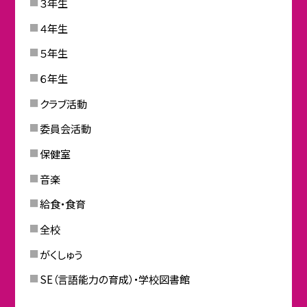
３年生
４年生
５年生
６年生
クラブ活動
委員会活動
保健室
音楽
給食・食育
全校
がくしゅう
SE（言語能力の育成）・学校図書館