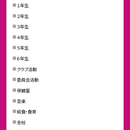
１年生
２年生
３年生
４年生
５年生
６年生
クラブ活動
委員会活動
保健室
音楽
給食・食育
全校