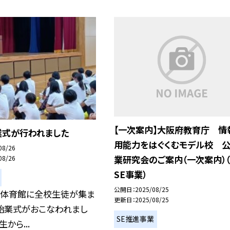
【一次案内】大阪府教育庁 情
業式が行われました
用能力をはぐくむモデル校 
08/26
業研究会のご案内（一次案内）
08/26
SE事業）
公開日
2025/08/25
に体育館に全校生徒が集ま
更新日
2025/08/25
期始業式がおこなわれまし
SE推進事業
から...