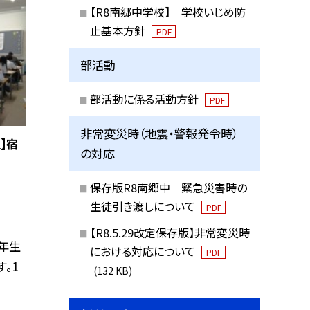
【R8南郷中学校】 学校いじめ防
止基本方針
PDF
部活動
部活動に係る活動方針
PDF
非常変災時（地震・警報発令時）
】宿
の対応
保存版R8南郷中 緊急災害時の
生徒引き渡しについて
PDF
【R8.5.29改定保存版】非常変災時
２年生
における対応について
PDF
。1
(132 KB)