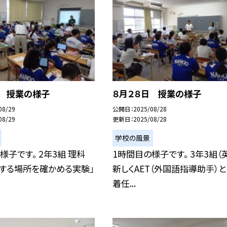
日 授業の様子
８月２８日 授業の様子
08/29
公開日
2025/08/28
08/29
更新日
2025/08/28
学校の風景
様子です。 2年3組 理科
1時間目の様子です。 3年3組（
する場所を確かめる実験」
新しくAET（外国語指導助手）と
着任...