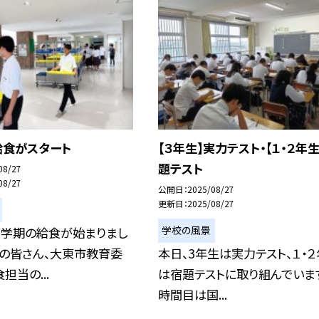
給食がスタート
【３年生】実力テスト・【１・２年生
題テスト
08/27
08/27
公開日
2025/08/27
更新日
2025/08/27
学校の風景
２学期の給食が始まりまし
員の皆さん、大東市教育委
本日、3年生は実力テスト、１・
担当の...
は宿題テストに取り組んでいます
時間目は国...