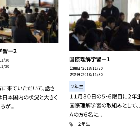
学習ー２
国際理解学習ー１
11/30
11/30
公開日
2018/11/30
更新日
2018/11/30
２年生
方に来ていただいて、話さ
１１月３０日の５・６限目に２年
は日本国内の状況と大きく
国際理解学習の取組みとして、
が...
Ａの方６名に...
２年生