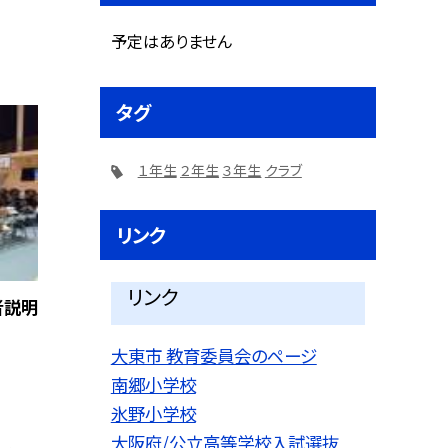
予定はありません
タグ
１年生
２年生
３年生
クラブ
リンク
リンク
者説明
大東市 教育委員会のページ
南郷小学校
氷野小学校
大阪府/公立高等学校入試選抜