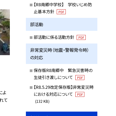
【R8南郷中学校】 学校いじめ防
止基本方針
PDF
部活動
部活動に係る活動方針
PDF
非常変災時（地震・警報発令時）
の対応
保存版R8南郷中 緊急災害時の
生徒引き渡しについて
PDF
【R8.5.29改定保存版】非常変災時
によ
における対応について
PDF
れて
(132 KB)