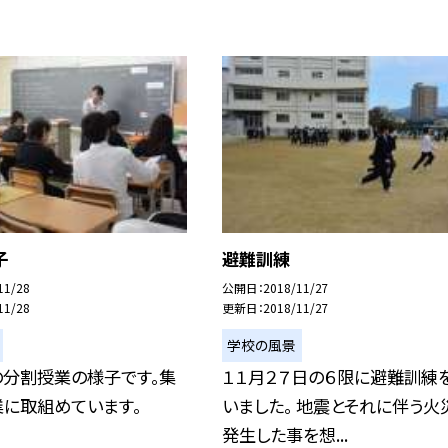
子
避難訓練
11/28
公開日
2018/11/27
11/28
更新日
2018/11/27
学校の風景
の分割授業の様子です。集
１１月２７日の６限に避難訓練
業に取組めています。
いました。 地震とそれに伴う火
発生した事を想...