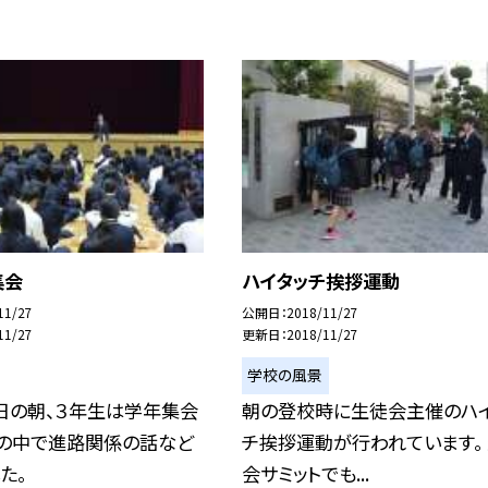
集会
ハイタッチ挨拶運動
11/27
公開日
2018/11/27
11/27
更新日
2018/11/27
学校の風景
日の朝、３年生は学年集会
朝の登校時に生徒会主催のハ
その中で進路関係の話など
チ挨拶運動が行われています。
た。
会サミットでも...