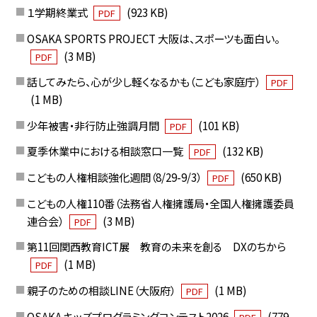
１学期終業式
(923 KB)
PDF
OSAKA SPORTS PROJECT 大阪は、スポーツも面白い。
(3 MB)
PDF
話してみたら、心が少し軽くなるかも（こども家庭庁）
PDF
(1 MB)
少年被害・非行防止強調月間
(101 KB)
PDF
夏季休業中における相談窓口一覧
(132 KB)
PDF
こどもの人権相談強化週間（8/29-9/3）
(650 KB)
PDF
こどもの人権110番（法務省人権擁護局・全国人権擁護委員
連合会）
(3 MB)
PDF
第11回関西教育ICT展 教育の未来を創る DXのちから
(1 MB)
PDF
親子のための相談LINE（大阪府）
(1 MB)
PDF
OSAKA キッズプログラミングコンテスト2026
(779