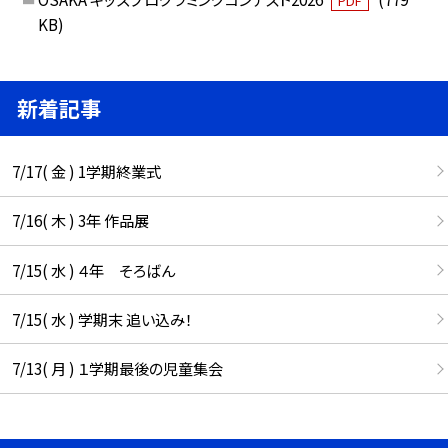
PDF
KB)
新着記事
7/17( 金 ) 1学期終業式
7/16( 木 ) 3年 作品展
7/15( 水 ) ４年 そろばん
7/15( 水 ) 学期末 追い込み！
7/13( 月 ) １学期最後の児童集会